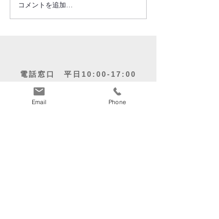
コメントを追加…
電話窓口 平日10:00-17:00
053-424-6190
Email
Phone
〒435-0807
静岡県浜松市中央区佐藤3丁目２４－６
関連企業・事業