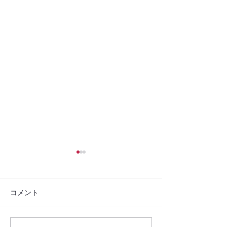
コメント
ご報告(2025.05.26）
ご報告(2025.05.