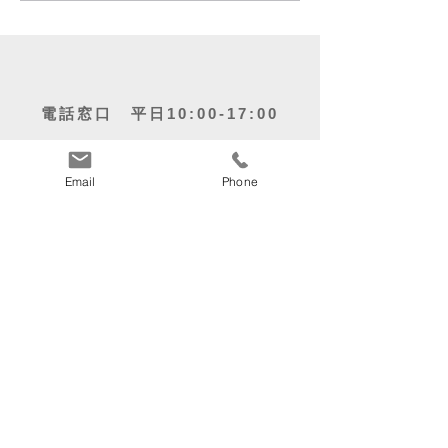
電話窓口 平日10:00-17:00
053-424-6190
Email
Phone
〒435-0807
静岡県浜松市中央区佐藤3丁目２４－６
関連企業・事業