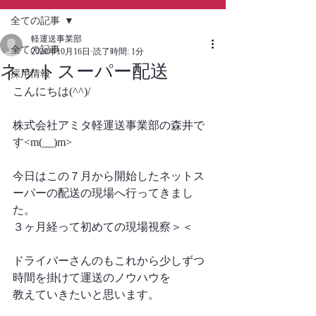
全ての記事
軽運送事業部
全ての記事
2020年10月16日
読了時間: 1分
ネットスーパー配送
採用情報
こんにちは(^^)/
株式会社アミタ軽運送事業部の森井で
す<m(__)m>
今日はこの７月から開始したネットス
ーパーの配送の現場へ行ってきまし
た。
３ヶ月経って初めての現場視察＞＜
ドライバーさんのもこれから少しずつ
時間を掛けて運送のノウハウを
教えていきたいと思います。