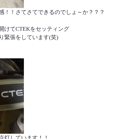
感！！さてさてできるのでしょ～か？？？
開けてCTEKをセッティング
り緊張をしています(笑)
点灯しています！！