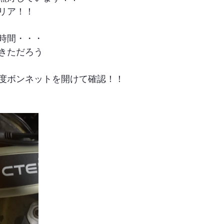
リア！！
時間・・・
きただろう
度ボンネットを開けて確認！！