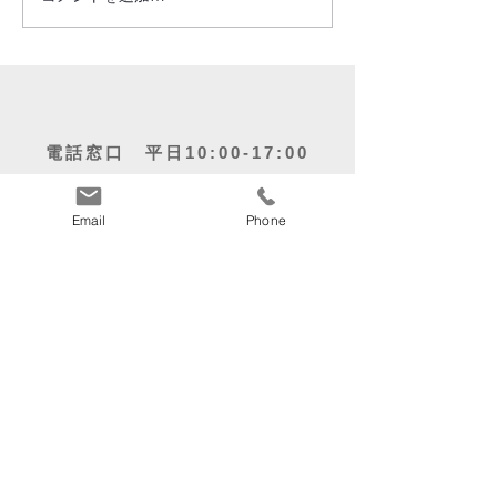
電話窓口 平日10:00-17:00
053-424-6190
Email
Phone
〒435-0807
静岡県浜松市中央区佐藤3丁目２４－６
関連企業・事業