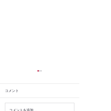
コメント
ご報告(2025.05.26）
ご報告(2025.05.
コメントを追加…