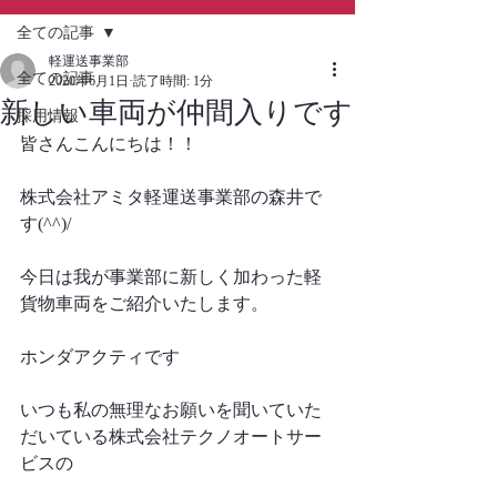
全ての記事
軽運送事業部
全ての記事
2020年6月1日
読了時間: 1分
新しい車両が仲間入りです
採用情報
皆さんこんにちは！！
株式会社アミタ軽運送事業部の森井で
す(^^)/
今日は我が事業部に新しく加わった軽
貨物車両をご紹介いたします。
ホンダアクティです
いつも私の無理なお願いを聞いていた
だいている株式会社テクノオートサー
ビスの