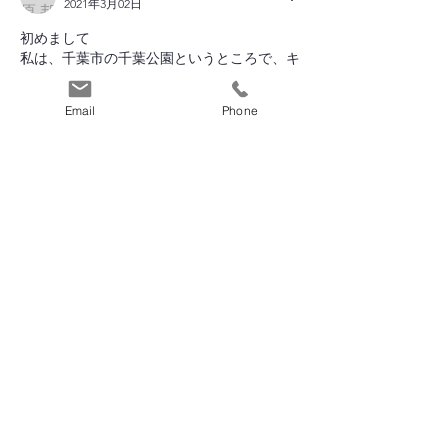
2021年3月02日
初めまして
私は、千葉市の千葉公園というところで、キ
ンクロハジロを観察しています。
ユリカモメも結構来ていたので、邪魔だなっ
Email
Phone
て思っていました。
ところが、今年は全く来ていません。
観察の対象ではないのですが、とても気にな
っています。
そちらは変わりないようでちょっと安心しま
した。
いいね！
返信
電話窓口 平日10:00-17:00
053-424-6190