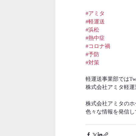
#アミタ
#軽運送
#浜松
#熱中症
#コロナ禍
#予防
#対策
軽運送事業部ではTw
株式会社アミタ軽運送事
株式会社アミタのホ
色々な情報を発信し