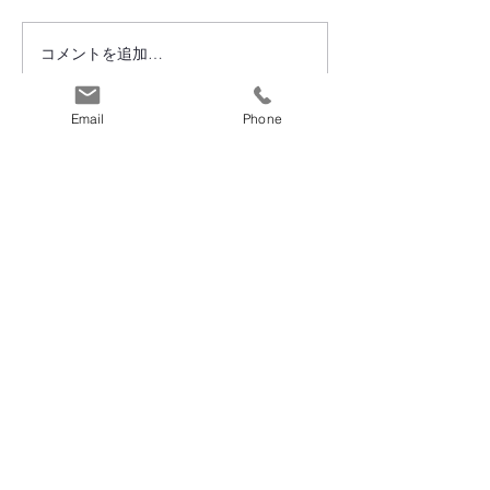
ご報告(2025.05.26）
ご報告(2025.05.
コメントを追加…
Email
Phone
電話窓口 平日10:00-17:00
053-424-6190
〒435-0807
静岡県浜松市中央区佐藤3丁目２４－６
関連企業・事業