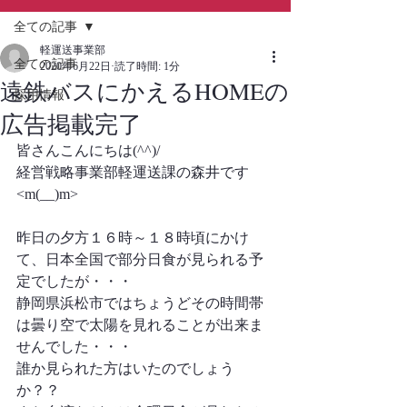
全ての記事
軽運送事業部
全ての記事
2020年6月22日
読了時間: 1分
遠鉄バスにかえるHOMEの
採用情報
広告掲載完了
皆さんこんにちは(^^)/
経営戦略事業部軽運送課の森井です
<m(__)m>
昨日の夕方１６時～１８時頃にかけ
て、日本全国で部分日食が見られる予
定でしたが・・・
静岡県浜松市ではちょうどその時間帯
は曇り空で太陽を見れることが出来ま
せんでした・・・
誰か見られた方はいたのでしょう
か？？