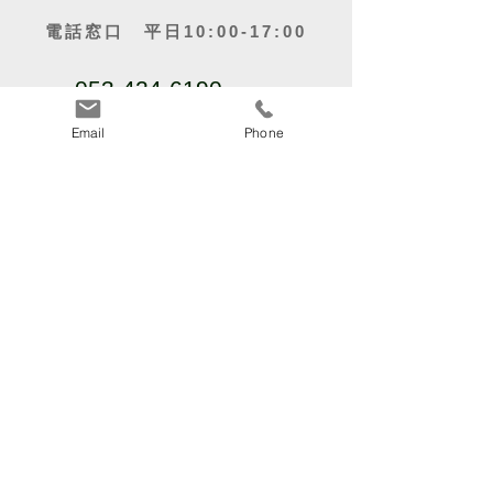
電話窓口 平日10:00-17:00
053-424-6190
Email
Phone
〒435-0807
静岡県浜松市中央区佐藤3丁目２４－６
関連企業・事業
運営企業「アミタＨＰ」​
リフォーム・リノベーションのことならおま
かせ