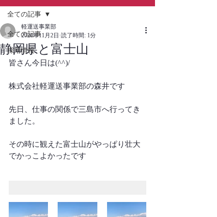
全ての記事
軽運送事業部
全ての記事
2020年11月2日
読了時間: 1分
静岡県と富士山
採用情報
皆さん今日は(^^)/
株式会社軽運送事業部の森井です
先日、仕事の関係で三島市へ行ってき
ました。
その時に観えた富士山がやっぱり壮大
でかっこよかったです