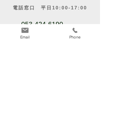
電話窓口 平日10:00-17:00
053-424-6190
Email
Phone
〒435-0807
静岡県浜松市中央区佐藤3丁目２４－６
関連企業・事業
運営企業「アミタＨＰ」​
リフォーム・リノベーションのことならおま
かせ