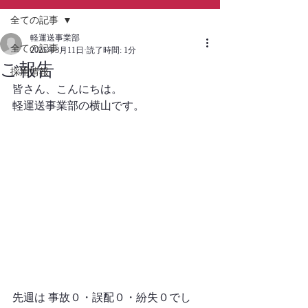
全ての記事
軽運送事業部
全ての記事
2025年3月11日
読了時間: 1分
ご報告
採用情報
皆さん、こんにちは。
軽運送事業部の横山です。
先週は 事故０・誤配０・紛失０でし