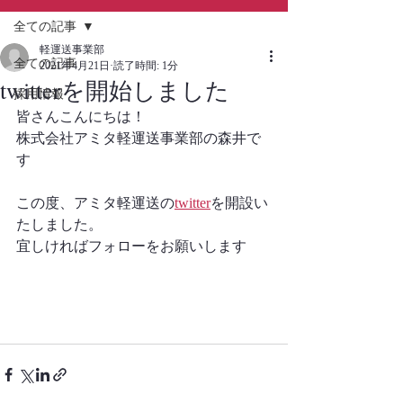
全ての記事
軽運送事業部
全ての記事
2021年4月21日
読了時間: 1分
twitterを開始しました
採用情報
皆さんこんにちは！
株式会社アミタ軽運送事業部の森井で
す
この度、アミタ軽運送の
twitter
を開設い
たしました。
宜しければフォローをお願いします